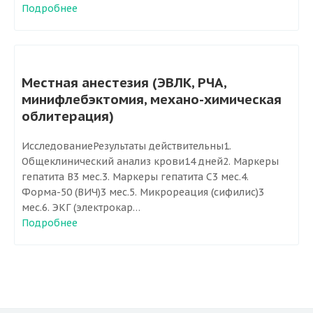
Подробнее
Тромбоз глубоких вен
Посттромботическая болезнь
Трофические изменения
Лимфедема
Местная анестезия (ЭВЛК, РЧА,
минифлебэктомия, механо-химическая
Методы лечения
облитерация)
Эндовенозная лазерная коагуляция (ЭВЛК/ЭВЛО)
Запись онлайн
ИсследованиеРезультаты действительны1.
Радиочастотная коагуляция (РЧА)
Общеклинический анализ крови14 дней2. Маркеры
Минифлебэктомия
гепатита В3 мес.3. Маркеры гепатита С3 мес.4.
Администратор клиники с радостью ответит на ваши
Форма-50 (ВИЧ)3 мес.5. Микрореация (сифилис)3
Механо-химическая облитерация (Flebogrif)
вопросы и запишет к нужному специалисту.
мес.6. ЭКГ (электрокар…
Склеротерапия и чрезкожная лазерная коагуляция
Подробнее
Клеевая облитерация (VenaSeal)
Ваше имя
*
Классическая флебэктомия
Результаты
Ваш телефон
*
Изолированная эндовазальная лазерная коагуляция