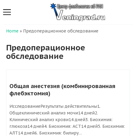
Home
»
Предоперационное обследование
Предоперационное
обследование
Общая анестезия (комбинированная
Мы лечим
флебэктомия)
Флебопатия
ИсследованиеРезультаты действительны1.
Ретикулярный варикоз
Общеклинический анализ мочи14 дней2.
Варикозная болезнь нижних конечностей
Клинический анализ крови14 дней3. Биохимия:
глюкоза14 дней4. Биохимия: АСТ14 дней5. Биохимия:
Тромбофлебит
АЛТ14 дней6. Биохимия: билиру…
Варикозная болезнь нижних конечностей