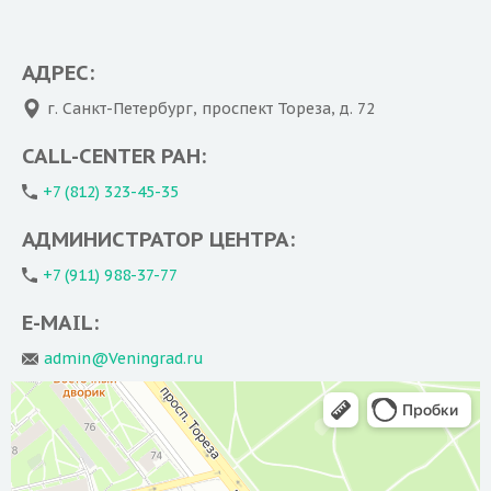
Удобное дата и время
(ЭВЛК)
Минифлебэктомия
АДРЕС:
Я согласен на обработку персональных данных
Склеротерапия
г. Санкт-Петербург, проспект Тореза, д. 72
Комбинированная флебэктомия (КФЭ)
ОТПРАВИТЬ
CALL-CENTER РАН:
Пациенту
+7 (812) 323-45-35
Предоперационное обследование
АДМИНИСТРАТОР ЦЕНТРА:
Предоперационная подготовка
Рекомендации в раннем послеоперационном
+7 (911) 988-37-77
периоде
E-MAIL:
Статьи
Видео
admin@Veningrad.ru
Специалисты
Новости