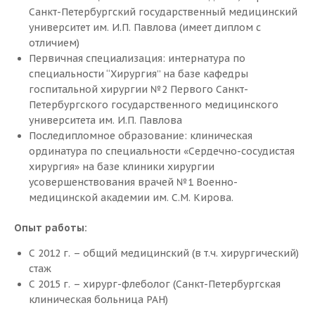
Санкт-Петербургский государственный медицинский
университет им. И.П. Павлова (имеет диплом с
Мы лечим
отличием)
Первичная специализация: интернатура по
Флебопатия
специальности “Хирургия” на базе кафедры
Ретикулярный варикоз
госпитальной хирургии №2 Первого Санкт-
Петербургского государственного медицинского
Варикозная болезнь нижних конечностей
университета им. И.П. Павлова
Тромбофлебит
Последипломное образование: клиническая
Варикозная болезнь нижних конечностей
ординатура по специальности «Сердечно-сосудистая
Тромбоз глубоких вен
хирургия» на базе клиники хирургии
усовершенствования врачей №1 Военно-
Посттромботическая болезнь
медицинской академии им. С.М. Кирова.
Трофические изменения
Лимфедема
Опыт работы:
Методы лечения
С 2012 г. – общий медицинский (в т.ч. хирургический)
стаж
Запись онлайн
С 2015 г. – хирург-флеболог (Санкт-Петербургская
Эндовенозная лазерная коагуляция (ЭВЛК/ЭВЛО)
клиническая больница РАН)
Радиочастотная коагуляция (РЧА)