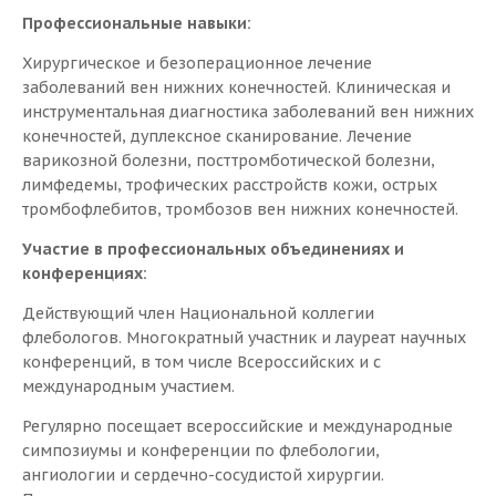
Мордовин Артем Игоревич
Минифлебэктомия
Профессиональные навыки:
Механо-химическая облитерация (Flebogrif)
Администратор клиники с радостью ответит на ваши
Хирургическое и безоперационное лечение
Склеротерапия и чрезкожная лазерная коагуляция
вопросы и запишет к нужному специалисту.
заболеваний вен нижних конечностей. Клиническая и
Клеевая облитерация (VenaSeal)
инструментальная диагностика заболеваний вен нижних
Классическая флебэктомия
конечностей, дуплексное сканирование. Лечение
Ваше имя
*
варикозной болезни, посттромботической болезни,
Результаты
лимфедемы, трофических расстройств кожи, острых
Ваш телефон
*
тромбофлебитов, тромбозов вен нижних конечностей.
Изолированная эндовазальная лазерная коагуляция
Участие в профессиональных объединениях и
(ЭВЛК)
конференциях:
Удобное дата и время
Минифлебэктомия
Действующий член Национальной коллегии
Склеротерапия
Я согласен на обработку персональных данных
флебологов. Многократный участник и лауреат научных
Комбинированная флебэктомия (КФЭ)
конференций, в том числе Всероссийских и с
ОТПРАВИТЬ
международным участием.
Пациенту
Регулярно посещает всероссийские и международные
Предоперационное обследование
симпозиумы и конференции по флебологии,
ангиологии и сердечно-сосудистой хирургии.
Предоперационная подготовка