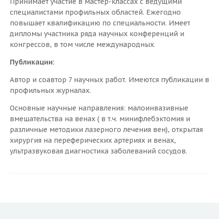
Принимает участие в мастер-классах с ведущими
Рекомендации в раннем послеоперационном
специалистами профильных областей. Ежегодно
периоде
повышает квалификацию по специальности. Имеет
Статьи
дипломы участника ряда научных конференций и
Видео
конгрессов, в том числе международных.
Публикации:
Специалисты
Автор и соавтор 7 научных работ. Имеются публикации в
Новости
профильных журналах.
Цены
Основные научные направления: малоинвазивные
вмешательства на венах ( в т.ч. минифлебэктомия и
Контакты
различные методики лазерного лечения вен), открытая
хирургия на переферических артериях и венах,
ультразвуковая диагностика заболеваний сосудов.