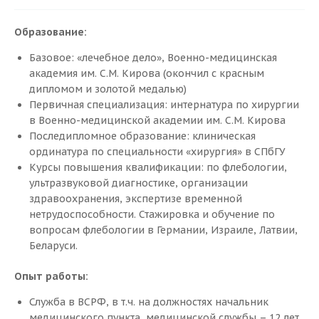
Образование:
Базовое: «лечебное дело», Военно-медицинская
академия им. С.М. Кирова (окончил с красным
дипломом и золотой медалью)
Первичная специализация: интернатура по хирургии
в Военно-медицинской академии им. С.М. Кирова
Мы лечим
Последипломное образование: клиническая
ординатура по специальности «хирургия» в СПбГУ
Флебопатия
Курсы повышения квалификации: по флебологии,
Ретикулярный варикоз
ультразвуковой диагностике, организации
Варикозная болезнь нижних конечностей
здравоохранения, экспертизе временной
нетрудоспособности. Стажировка и обучение по
Тромбофлебит
вопросам флебологии в Германии, Израиле, Латвии,
Варикозная болезнь нижних конечностей
Беларуси.
Тромбоз глубоких вен
Посттромботическая болезнь
Опыт работы:
Трофические изменения
Служба в ВСРФ, в т.ч. на должностях начальник
Лимфедема
медицинского пункта, медицинской службы – 12 лет.