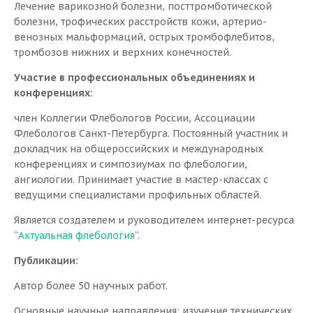
Лечение варикозной болезни, посттромботической
ОТПРАВИТЬ
болезни, трофических расстройств кожи, артерио-
Пациенту
венозных мальформаций, острых тромбофлебитов,
тромбозов нижних и верхних конечностей.
Предоперационное обследование
Предоперационная подготовка
Участие в профессиональных объединениях и
Рекомендации в раннем послеоперационном
конференциях:
периоде
член Коллегии Флебологов России, Ассоциации
Статьи
Флебологов Санкт-Петербурга. Постоянный участник и
Видео
докладчик на общероссийских и международных
конференциях и симпозиумах по флебологии,
Специалисты
ангиологии. Принимает участие в мастер-классах с
ведущими специалистами профильных областей.
Новости
Является создателем и руководителем интернет-ресурса
“
Актуальная флебология
“.
Цены
Публикации:
Контакты
Автор более 50 научных работ.
Основные научные направления: изучение технических