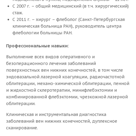
С 2007 г. – общий медицинский (в т.ч. хирургический)
Методы лечения
стаж.
Запись онлайн
С 2011 г. – хирург – флеболог (Санкт-Петербургская
Эндовенозная лазерная коагуляция (ЭВЛК/ЭВЛО)
клиническая больница РАН), руководитель центра
Радиочастотная коагуляция (РЧА)
флебологии больницы РАН.
Маркин Сергей Михайлович
Минифлебэктомия
Профессиональные навыки:
Механо-химическая облитерация (Flebogrif)
Администратор клиники с радостью ответит на ваши
Выполнение всех видов оперативного и
Склеротерапия и чрезкожная лазерная коагуляция
вопросы и запишет к нужному специалисту.
безоперационного лечения заболеваний
Клеевая облитерация (VenaSeal)
поверхностных вен нижних конечностей, в том числе
Классическая флебэктомия
Ваше имя
*
эндовазальной лазерной коагуляции, радиочастотной
облитерации, механо-химической облитерации, пенной
Результаты
и жидкостной склеротерапии, минифлебэктомии и
Ваш телефон
*
комбинированной флебэктомии, чрезкожной лазерной
Изолированная эндовазальная лазерная коагуляция
облитерации.
(ЭВЛК)
Удобное дата и время
Клиническая и инструментальная диагностика
Минифлебэктомия
заболеваний вен нижних конечностей, дуплексное
Склеротерапия
сканирование.
Я согласен на обработку персональных данных
Комбинированная флебэктомия (КФЭ)